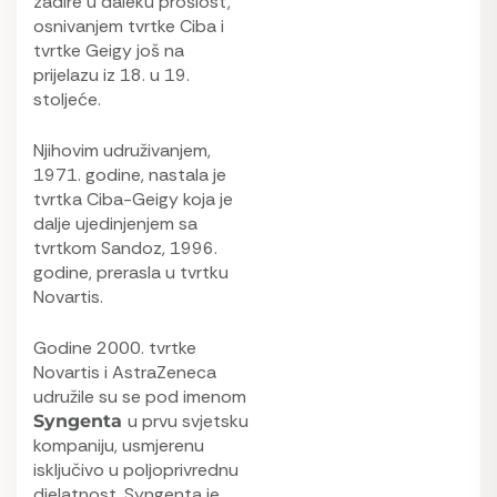
zadire u daleku prošlost,
osnivanjem tvrtke Ciba i
tvrtke Geigy još na
prijelazu iz 18. u 19.
stoljeće.
Njihovim udruživanjem,
1971. godine, nastala je
tvrtka Ciba-Geigy koja je
dalje ujedinjenjem sa
tvrtkom Sandoz, 1996.
godine, prerasla u tvrtku
Novartis.
Godine 2000. tvrtke
Novartis i AstraZeneca
udružile su se pod imenom
u prvu svjetsku
Syngenta
kompaniju, usmjerenu
isključivo u poljoprivrednu
djelatnost. Syngenta je