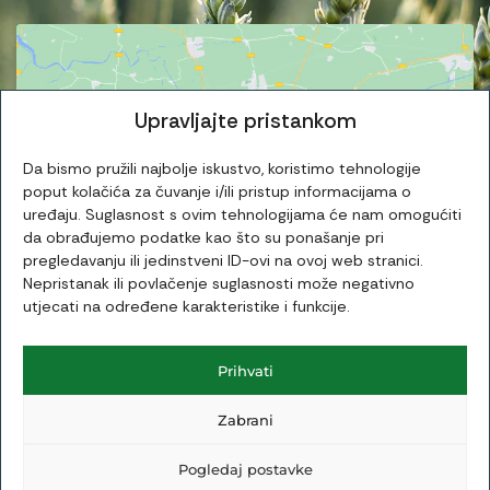
Upravljajte pristankom
Da bismo pružili najbolje iskustvo, koristimo tehnologije
Kliknite da biste prihvatili marketing
poput kolačića za čuvanje i/ili pristup informacijama o
kolačiće i omogućili ovaj sadržaj
uređaju. Suglasnost s ovim tehnologijama će nam omogućiti
da obrađujemo podatke kao što su ponašanje pri
pregledavanju ili jedinstveni ID-ovi na ovoj web stranici.
Nepristanak ili povlačenje suglasnosti može negativno
utjecati na određene karakteristike i funkcije.
Prihvati
© 2024 Amting d.o.o. | Website by
getim.hr
Zabrani
Uvjeti korištenja
|
Obavezni podaci
Pogledaj postavke