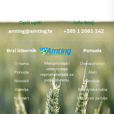
Opći upiti
Info broj
amting@amting.hr
+385 1 2061 142
Brzi izbornik
Ponuda
Maloprodaja i
O nama
Domaćinstvo
veleprodaja
Ponuda
Alati
repromaterijala za
poljoprivredu.
Novosti
Gnojiva
Galerija
Sjemenska roba
Kontakt
Supstrati za bilje